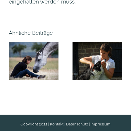
eingehalten werden muss.
Ähnliche Beiträge
Wer bin
Was
ich
genau ist
eigentlich?
Chiropraktik?
Copyright 2022 |
Kontakt
|
Datenschutz
|
Impressum